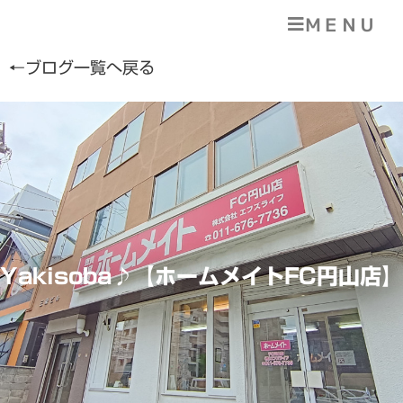
ＭＥＮＵ
←ブログ一覧へ戻る
Yakisoba♪【ホームメイトFC円山店】