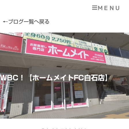
ＭＥＮＵ
←ブログ一覧へ戻る
WBC！【ホームメイトFC白石店】