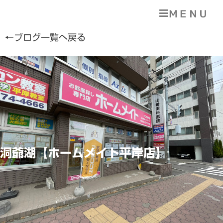
ＭＥＮＵ
←ブログ一覧へ戻る
洞爺湖【ホームメイト平岸店】