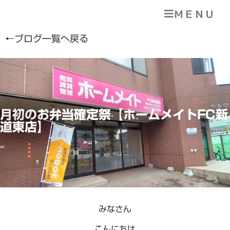
ＭＥＮＵ
←ブログ一覧へ戻る
月初のお弁当確定祭【ホームメイトFC新
道東店】
みなさん
こんにちは