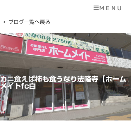
ＭＥＮＵ
←ブログ一覧へ戻る
カニ食えば柿も食うなり法隆寺【ホーム
メイトfc白