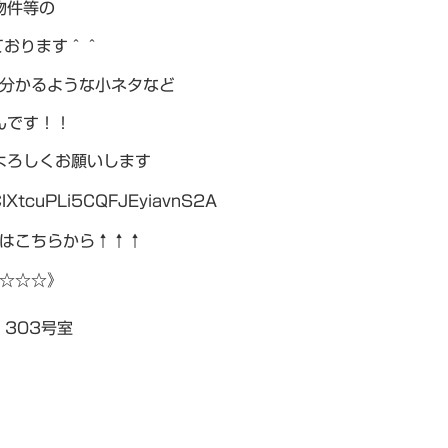
物件等の
ております＾＾
分かるような小ネタなど
んです！！
よろしくお願いします
CIXtcuPLi5CQFJEyiavnS2A
はこちらから↑↑↑
☆☆☆》
303号室