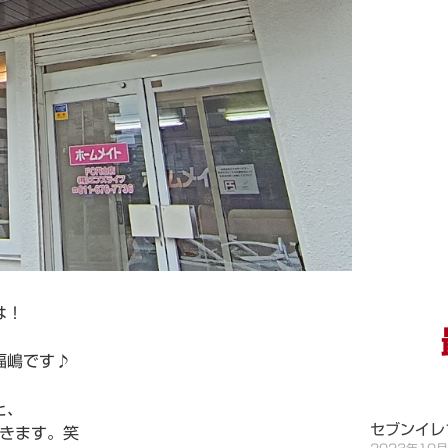
は！
福嶋です♪
と、
セブンイレ
きます。笑
2023年10