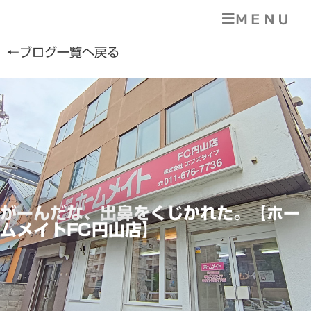
ＭＥＮＵ
←ブログ一覧へ戻る
がーんだな、出鼻をくじかれた。【ホー
ムメイトFC円山店】