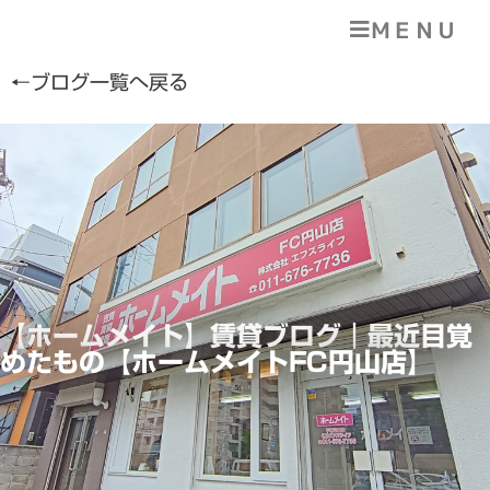
ＭＥＮＵ
←ブログ一覧へ戻る
【ホームメイト】賃貸ブログ｜最近目覚
めたもの【ホームメイトFC円山店】