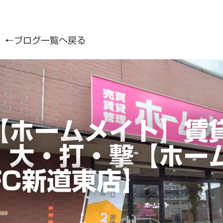
←ブログ一覧へ戻る
【ホームメイト】賃
｜大・打・撃【ホー
FC新道東店】