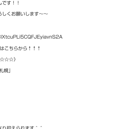
んです！！
ろしくお願いします～～
CIXtcuPLi5CQFJEyiavnS2A
はこちらから↑↑↑
☆☆☆》
東札幌」
なり抑えられます＾＾