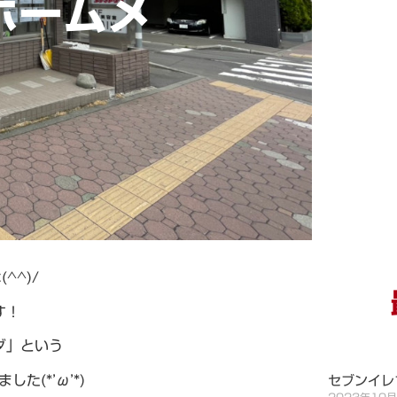
ホームメ
^^)/
す！
ダ」という
た(*’ω’*)
セブンイレ
2023年10