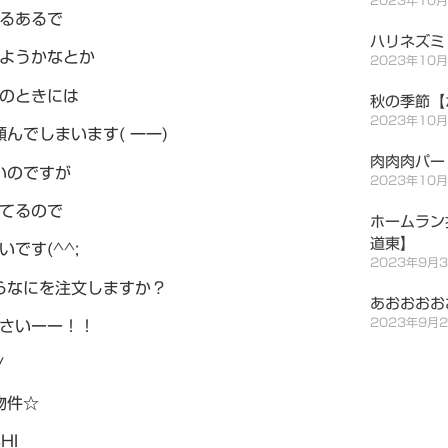
るあるで
ハリネズミ
ようかなとか
2023年10
のときには
秋の季節【
2023年10
んでしまいます( 一一)
肉肉肉パー
いのですが
2023年10
てるので
ホームラン
道東】
です(^^;
2023年9月
らなにを注文しますか？
あおおおお
2023年9月
さいーー！！
/
物件☆
HI