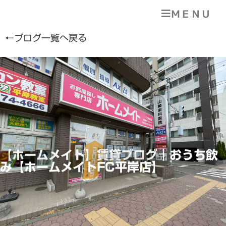
ＭＥＮＵ
←ブログ一覧へ戻る
【ホームメイト】賃貸ブログ｜おうち飲
み【ホームメイトFC平岸店】